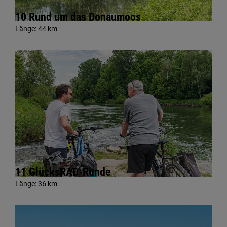
10 Rund um das Donaumoos
Länge:
44 km
11 GlücksRAD-Runde
Länge:
36 km