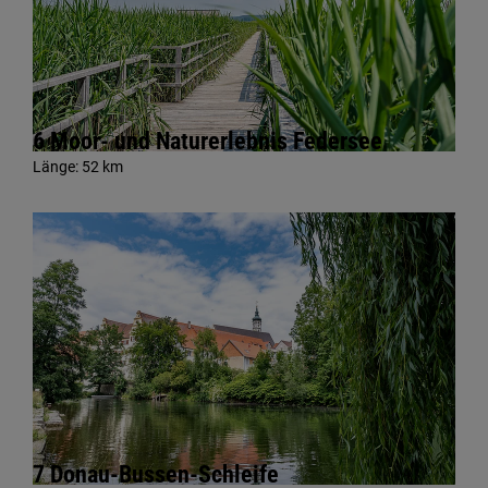
6 Moor- und Naturerlebnis Federsee
Länge:
52 km
7 Donau-Bussen-Schleife