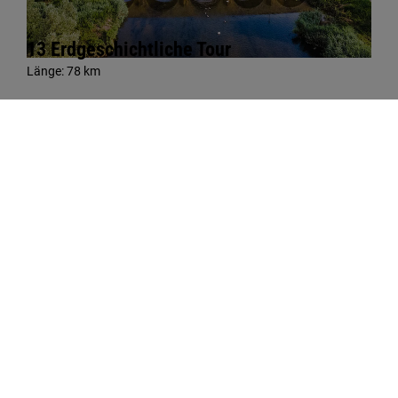
13 Erdgeschichtliche Tour
Länge:
78 km
14 Blumenstadt Runde
Länge:
48 km