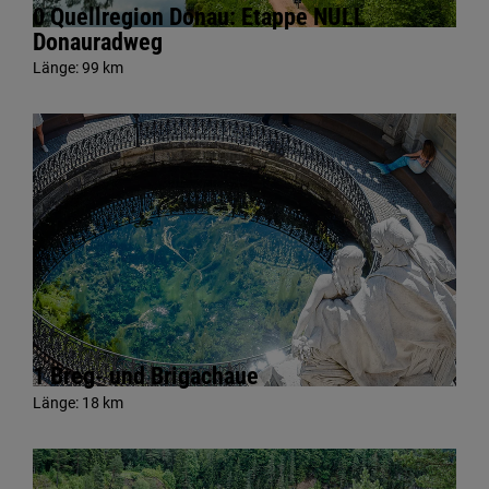
0 Quellregion Donau: Etappe NULL
Donauradweg
Länge:
99 km
1 Breg- und Brigachaue
Länge:
18 km