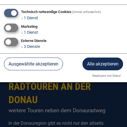
Technisch notwendige Cookies
(immer erforderlich)
↓
1
Dienst
Marketing
↓
1
Dienst
Externe Dienste
↓
3
Dienste
Donau Aktiv
Radfahren
Ausgewählte akzeptieren
Alle akzeptieren
Realisiert mit Klaro!
RADTOUREN AN DER
DONAU
weitere Touren neben dem Donauradweg
In der Donauregion gibt es nicht nur den allseits