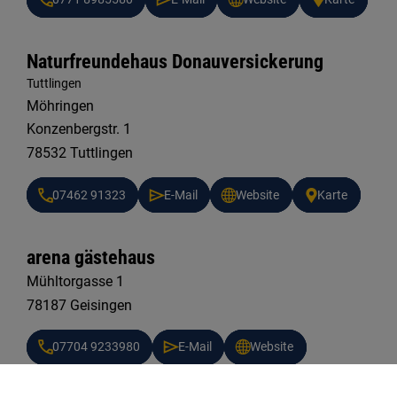
Naturfreundehaus Donauversickerung
Tuttlingen
Möhringen
Konzenbergstr. 1
78532 Tuttlingen
07462 91323
E-Mail
Website
Karte
arena gästehaus
Mühltorgasse 1
78187 Geisingen
07704 9233980
E-Mail
Website
Karte