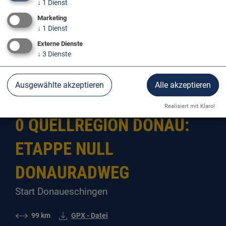
↓
1
Dienst
Marketing
↓
1
Dienst
Externe Dienste
↓
3
Dienste
Der Donauradweg
Tagestouren am Donauradweg
Ausgewählte akzeptieren
Alle akzeptieren
Realisiert mit Klaro!
0 QUELLREGION DONAU:
ETAPPE NULL
DONAURADWEG
Start Donaueschingen
99 km
GPX - Datei