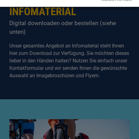
INFOMATERIAL
Digital downloaden oder bestellen (siehe
unten)
Unser gesamtes Angebot an Infomaterial steht Ihnen
hier zum Download zur Verfügung. Sie möchten dieses
lieber in den Händen halten? Nutzen Sie einfach unser
Kontakformular und wir senden Ihnen die gewünschte
Auswahl an Imagebroschüren und Flyern.