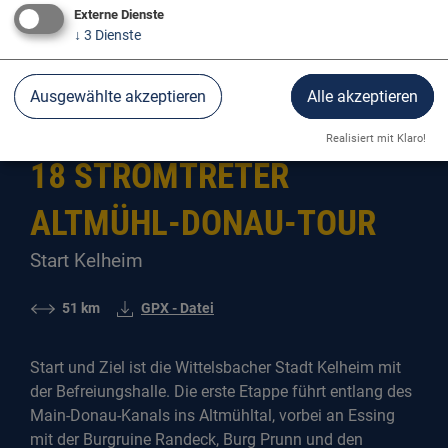
Externe Dienste
↓
3
Dienste
Der Donauradweg
Tagestouren am Donauradweg
Ausgewählte akzeptieren
Alle akzeptieren
Realisiert mit Klaro!
18 STROMTRETER
ALTMÜHL-DONAU-TOUR
Start Kelheim
51 km
GPX - Datei
Start und Ziel ist die Wittelsbacher Stadt Kelheim mit
der Befreiungshalle. Die erste Etappe führt entlang des
Main-Donau-Kanals ins Altmühltal, vorbei an Essing
mit der Burgruine Randeck, Burg Prunn und den