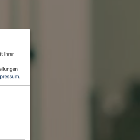
t Ihrer
n
ellungen
pressum
.