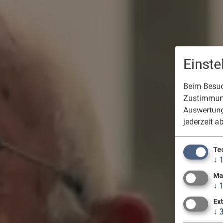
Einst
Beim Besuch
Zustimmung
Auswertung
jederzeit a
Te
↓
Ma
↓
Ex
↓