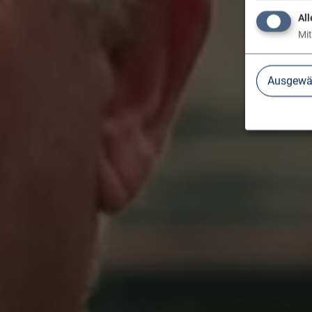
All
Mit
Ausgewäh