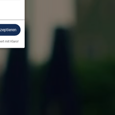
kzeptieren
ert mit Klaro!