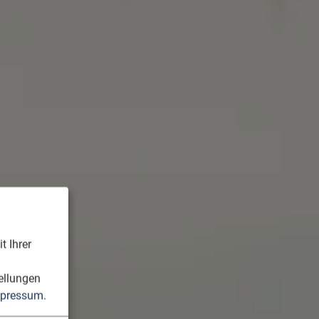
t Ihrer
n
ellungen
pressum
.