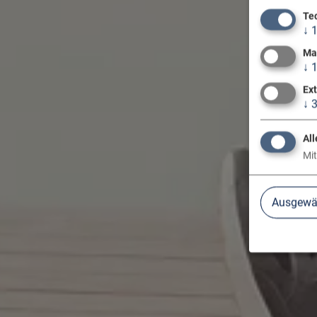
Te
↓
Ma
↓
Ex
↓
All
Mit
Ausgewäh