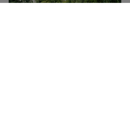
7 Donau-Bussen-Schleife
Länge:
77 km
8 Alb-Donau-Kreis (Radtour 6) Tälerfahrt
rund um Blaubeuren