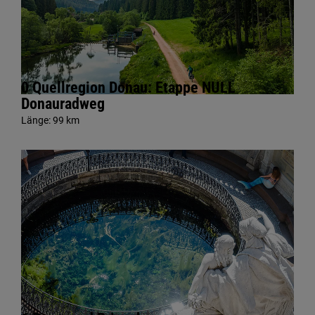
0 Quellregion Donau: Etappe NULL
Donauradweg
Länge:
99 km