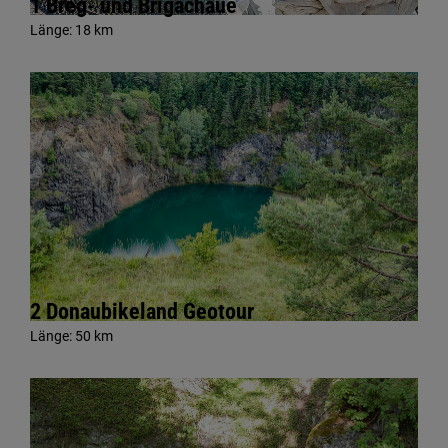
1 Breg- und Brigachaue
Länge:
18 km
2 Donaubikeland Geotour
Länge:
50 km