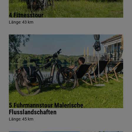
4 Fitnesstour
Länge:
43 km
5 Fuhrmannstour Malerische
Flusslandschaften
Länge:
45 km