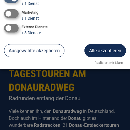
↓
1
Dienst
Marketing
↓
1
Dienst
Externe Dienste
↓
3
Dienste
Der Donauradweg
Tagestouren am Donauradweg
Ausgewählte akzeptieren
Alle akzeptieren
Realisiert mit Klaro!
TAGESTOUREN AM
DONAURADWEG
Radrunden entlang der Donau
Viele kennen ihn, den
Donauradweg
in Deutschland.
Doch auch im Hinterland der
Donau
gibt es
wunderbare
Radstrecken
. 21
Donau-Entdeckertouren