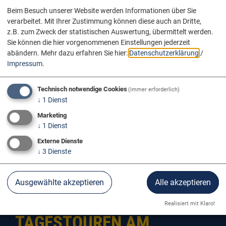
Beim Besuch unserer Website werden Informationen über Sie
verarbeitet. Mit Ihrer Zustimmung können diese auch an Dritte,
z.B. zum Zweck der statistischen Auswertung, übermittelt werden.
Sie können die hier vorgenommenen Einstellungen jederzeit
abändern.
Mehr dazu erfahren Sie hier:
Datenschutzerklärung
/
Impressum
.
Technisch notwendige Cookies
(immer erforderlich)
↓
1
Dienst
Marketing
↓
1
Dienst
Externe Dienste
↓
3
Dienste
Der Donauradweg
Tagestouren am Donauradweg
Ausgewählte akzeptieren
Alle akzeptieren
Realisiert mit Klaro!
TAGESTOUREN AM