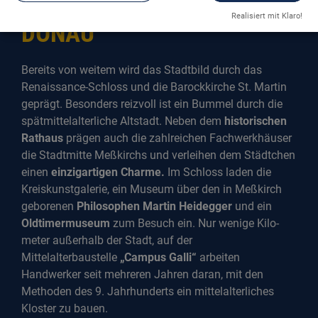
Realisiert mit Klaro!
ONAU
Bereits von weitem wird das Stadtbild durch das
Renaissance-Schloss und die Barockkirche St. Martin
geprägt. Besonders reizvoll ist ein Bummel durch die
spätmittelalterliche Altstadt. Neben dem
historischen
Rathaus
prägen auch die zahlreichen Fachwerkhäuser
die Stadtmitte Meßkirchs und verleihen dem Städtchen
einen
einzigartigen Charme.
Im Schloss laden die
Kreiskunstgalerie, ein Museum über den in Meßkirch
geborenen
Philosophen Martin Heidegger
und ein
Oldtimermuseum
zum Besuch ein. Nur wenige Kilo­
meter außerhalb der Stadt, auf der
Mittelalterbaustelle
„Campus Galli“
arbeiten
Handwerker seit mehreren Jahren daran, mit den
Methoden des 9. Jahrhunderts ein mittelalterliches
Kloster zu bauen.