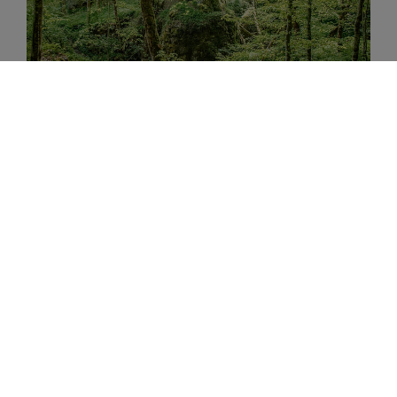
Felsentäle Meßkirch
Meßkirch
Kultur- und Museumszentrum Schloss