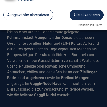
↓
3
Dienste
Ausgewählte akzeptieren
Alle akzeptieren
MENGEN AN DER DONAU
Realisiert mit Klaro!
Die an einer uralten Handelsroute gelegene
Fuhrmannstadt Mengen an der Donau
bietet neben
Geschichte vor allem
Natur
und
(Eß-) Kultur
. Aufgrund
der guten geografischen Lage eignet sich Mengen als
Etappenziel gut. Die
Altstadt
lädt zum Bummeln und
Verweilen ein. Der
Aussichtsturm
verschafft Weitblicke
über die hügelige oberschwäbische Umgebung.
Abtauchen, chillen und genießen ist an den
Zielfinger
Bade- und Angelseen
sowie im
Freibad Mengen
angesagt. Im
Gaggli-NudelHaus
kann hautnah, vom
Eieraufschlag bis zur Verpackung, miterlebt werden,
wie die beliebte
Gaggli Nudel
entsteht.