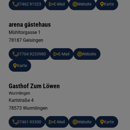
07462 91323
E-Mail
Website
Karte
arena gästehaus
Mühltorgasse 1
78187 Geisingen
07704 9233980
E-Mail
Website
Karte
Gasthof Zum Löwen
Wurmlingen
Karlstraße 4
78573 Wurmlingen
07461 93300
E-Mail
Website
Karte