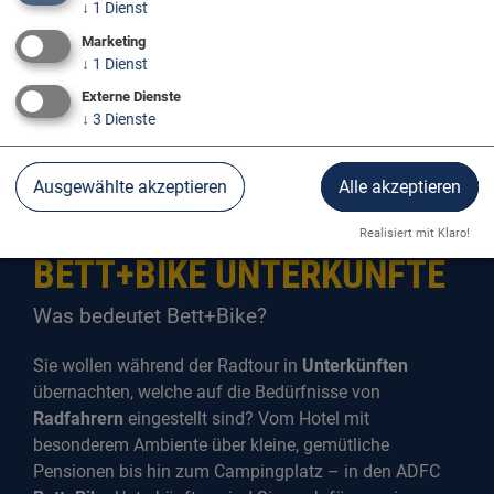
↓
1
Dienst
Marketing
↓
1
Dienst
Externe Dienste
↓
3
Dienste
Info & Service
Bett+Bike
Ausgewählte akzeptieren
Alle akzeptieren
Realisiert mit Klaro!
BETT+BIKE UNTERKÜNFTE
Was bedeutet Bett+Bike?
Sie wollen während der Radtour in
Unterkünften
übernachten, welche auf die Bedürfnisse von
Radfahrern
eingestellt sind? Vom Hotel mit
besonderem Ambiente über kleine, gemütliche
Pensionen bis hin zum Campingplatz – in den ADFC