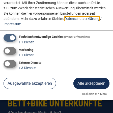
verarbeitet. Mit Ihrer Zustimmung können diese auch an Dritte,
z.B. zum Zweck der statistischen Auswertung, übermittelt werden.
Sie können die hier vorgenommenen Einstellungen jederzeit
abändern.
Mehr dazu erfahren Sie hier:
Datenschutzerklärung
/
Impressum
.
Technisch notwendige Cookies
(immer erforderlich)
↓
1
Dienst
Marketing
↓
1
Dienst
Externe Dienste
↓
3
Dienste
Info & Service
Bett+Bike
Ausgewählte akzeptieren
Alle akzeptieren
Realisiert mit Klaro!
BETT+BIKE UNTERKÜNFTE
Was bedeutet Bett+Bike?