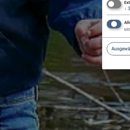
Ex
↓
All
Mit
Ausgewäh