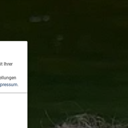
t Ihrer
n
ellungen
pressum
.