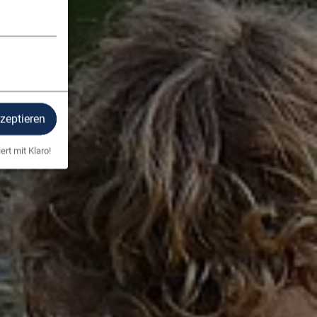
kzeptieren
ert mit Klaro!