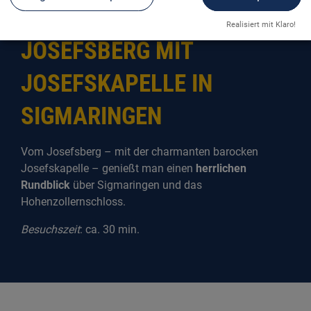
Realisiert mit Klaro!
JOSEFSBERG MIT
JOSEFSKAPELLE IN
SIGMARINGEN
Vom Josefsberg – mit der charmanten barocken
Josefskapelle – genießt man einen
herrlichen
Rundblick
über Sigmaringen und das
Hohenzollernschloss.
Besuchszeit
: ca. 30 min.