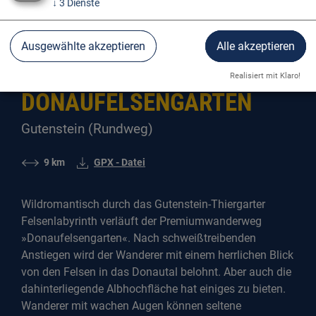
↓
3
Dienste
Donau Aktiv
Wandern
Ausgewählte akzeptieren
Alle akzeptieren
Realisiert mit Klaro!
DONAUFELSENGARTEN
Gutenstein (Rundweg)
9 km
GPX - Datei
Wildromantisch durch das Gutenstein-Thiergarter
Felsenlabyrinth verläuft der Premiumwanderweg
»Donaufelsengarten«. Nach schweißtreibenden
Anstiegen wird der Wanderer mit einem herrlichen Blick
von den Felsen in das Donautal belohnt. Aber auch die
dahinterliegende Albhochfläche hat einiges zu bieten.
Wanderer mit wachen Augen können seltene