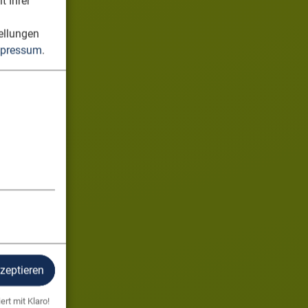
t Ihrer
n
ellungen
pressum
.
kzeptieren
ert mit Klaro!