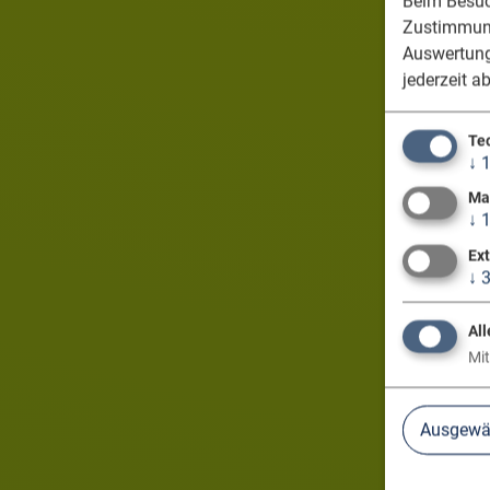
Beim Besuch
Zustimmung
Auswertung
jederzeit a
Te
↓
Ma
↓
Ex
↓
All
Mit
Ausgewäh