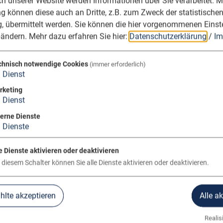
 unserer Website werden Informationen über Sie verarbeitet. Mi
 können diese auch an Dritte, z.B. zum Zweck der statistische
, übermittelt werden. Sie können die hier vorgenommenen Einst
bändern.
Mehr dazu erfahren Sie hier:
Datenschutzerklärung
/
Im
chnisch notwendige Cookies
(immer erforderlich)
1
Dienst
rketing
1
Dienst
terne Dienste
3
Dienste
e Dienste aktivieren oder deaktivieren
 diesem Schalter können Sie alle Dienste aktivieren oder deaktivieren.
lte akzeptieren
Alle a
Realisi