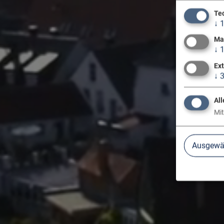
Te
↓
Ma
↓
Ex
↓
All
Mit
Ausgewäh