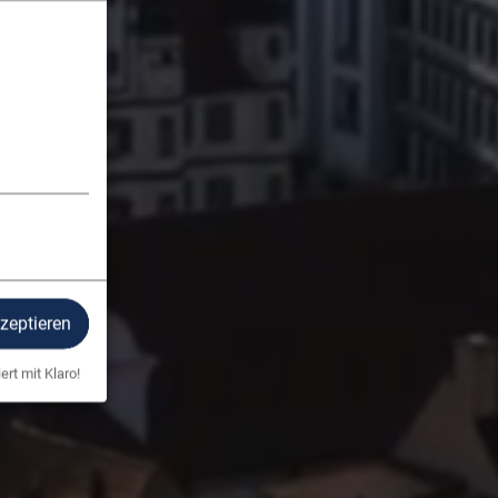
kzeptieren
ert mit Klaro!