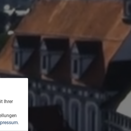
t Ihrer
n
ellungen
pressum
.