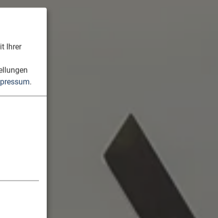
t Ihrer
n
ellungen
pressum
.