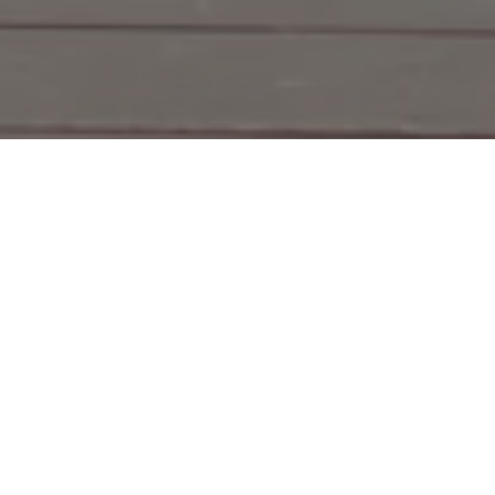
er eine/n
isen und