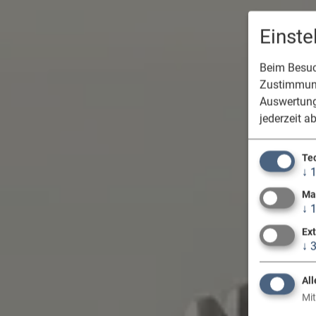
Einst
Beim Besuch
Zustimmung
Auswertung
jederzeit a
Te
↓
Ma
↓
Ex
↓
All
Mit