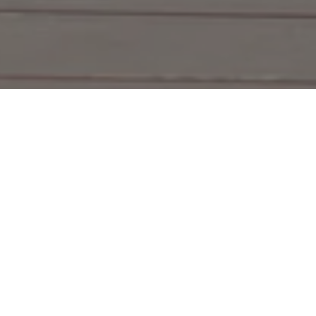
altung (m/w/d) (50% in Teilzeit)
t zur Unterstützung
zum 01.07.2022 oder früh
 (m/w/d) (50% in Teilzeit)
 ein Zusammenschluss von Kommunen, Landkre