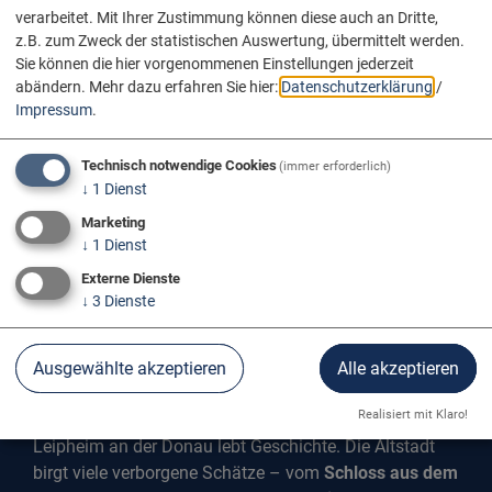
verarbeitet. Mit Ihrer Zustimmung können diese auch an Dritte,
z.B. zum Zweck der statistischen Auswertung, übermittelt werden.
Sie können die hier vorgenommenen Einstellungen jederzeit
abändern.
Mehr dazu erfahren Sie hier:
Datenschutzerklärung
/
Impressum
.
Technisch notwendige Cookies
(immer erforderlich)
↓
1
Dienst
Marketing
↓
1
Dienst
Externe Dienste
↓
3
Dienste
Ausgewählte akzeptieren
Alle akzeptieren
LEIPHEIM
Realisiert mit Klaro!
Leipheim an der Donau lebt Geschichte. Die Altstadt
birgt viele verborgene Schätze – vom
Schloss aus dem