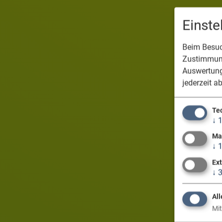
Einst
Beim Besuch
Zustimmung
Auswertung
jederzeit a
Te
↓
Ma
↓
Ex
↓
All
Mit