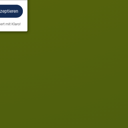
kzeptieren
ert mit Klaro!