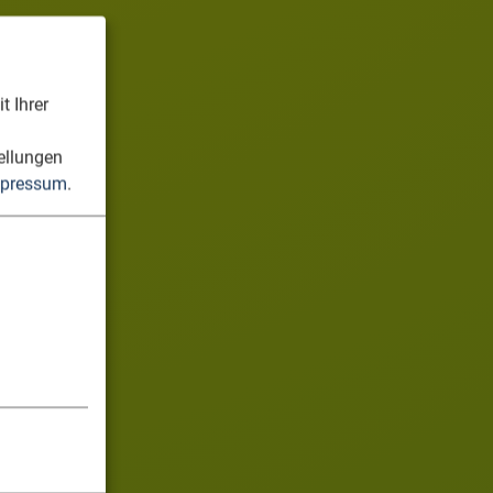
t Ihrer
n
ellungen
pressum
.