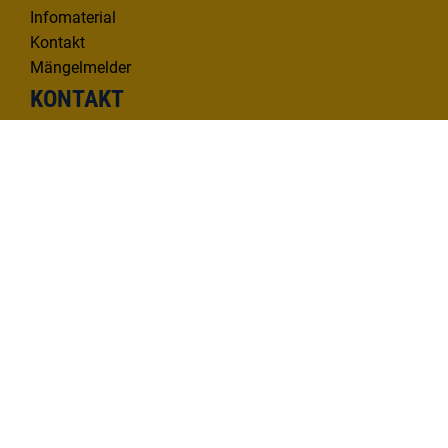
Infomaterial
Kontakt
Mängelmelder
KONTAKT
Deutsche Donau Tourismus e.V.
Hafenbad 33 | 89073 Ulm
Tel. 0731 1612814
info@deutsche-donau.de
Folgen Sie uns!