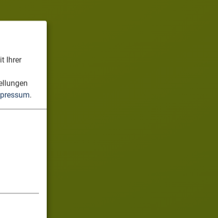
t Ihrer
n
ellungen
pressum
.