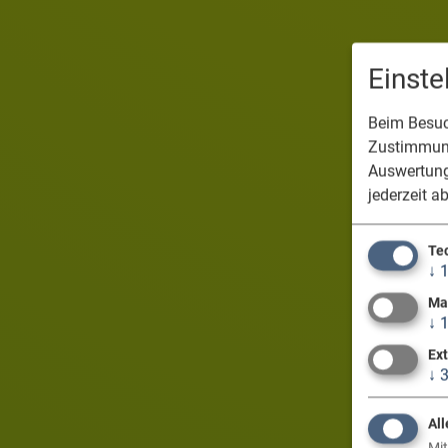
Einst
Beim Besuch
Zustimmung
Auswertung
jederzeit a
Te
↓
Ma
↓
Ex
↓
All