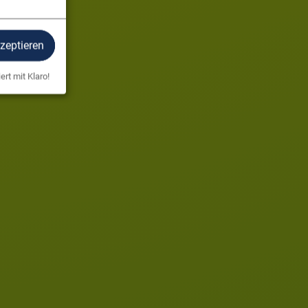
kzeptieren
ert mit Klaro!