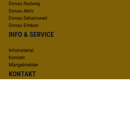
Donau Radweg
Donau Aktiv
Donau Sehenswert
Donau Erleben
INFO & SERVICE
Infomaterial
Kontakt
Mängelmelder
KONTAKT
Deutsche Donau Tourismus e.V.
Hafenbad 33 | 89073 Ulm
Tel. 0731 1612814
info@deutsche-donau.de