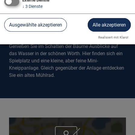
Externe Dienste
↓
3
Dienste
Ausgewählte akzeptieren
Alle akzeptieren
WÖRTHPARK
Realisiert mit Klaro!
Genießen Sie im Schatten der Bäume Ausblicke auf
das Wasser in der schönen Wörth. Hier finden sich ein
Spielplatz und eine kleine, aber feine Mini-
Kneippanlage. Gleich gegenüber der Anlage entdecken
Sie ein altes Mühlrad.