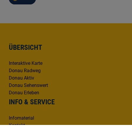
ÜBERSICHT
Interaktive Karte
Donau Radweg
Donau Aktiv
Donau Sehenswert
Donau Erleben
INFO & SERVICE
Infomaterial
Kontakt