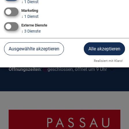
↓
1
Dienst
Marketing
↓
1
Dienst
Externe Dienste
↓
3
Dienste
Ausgewählte akzeptieren
Alle akzeptieren
TOURIST-INFO PASSAU
Realisiert mit Klaro!
Öffnungszeiten
:
geschlossen, öffnet um 9 Uhr