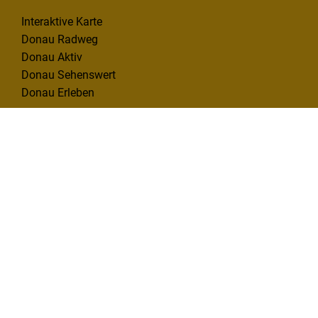
Interaktive Karte
Donau Radweg
Donau Aktiv
Donau Sehenswert
Donau Erleben
INFO & SERVICE
Infomaterial
Kontakt
Mängelmelder
KONTAKT
Deutsche Donau Tourismus e.V.
Hafenbad 33 | 89073 Ulm
Tel. 0731 1612814
info@deutsche-donau.de