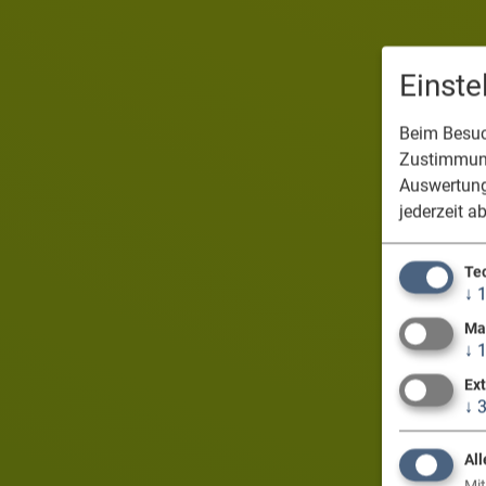
Einst
Beim Besuch
Zustimmung
Auswertung
jederzeit a
Te
↓
Ma
↓
Ex
↓
All