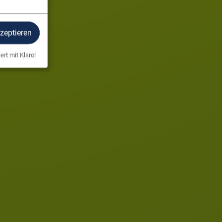
kzeptieren
ert mit Klaro!