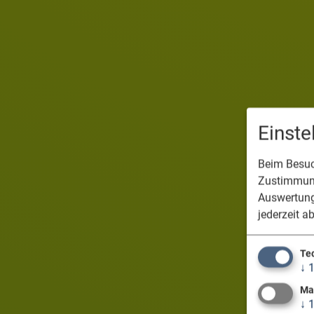
Einst
Beim Besuch
Zustimmung
Auswertung
jederzeit a
Te
↓
Ma
↓