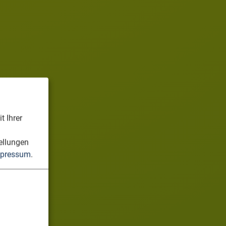
t Ihrer
n
ellungen
pressum
.