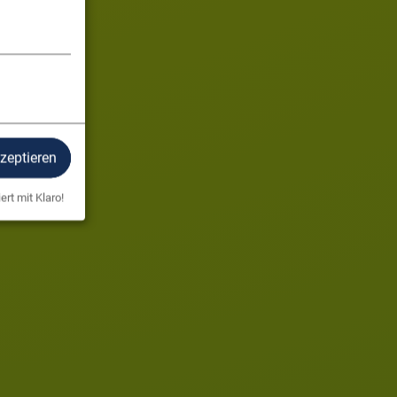
kzeptieren
ert mit Klaro!