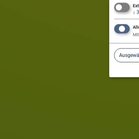
Ex
↓
All
Mit
Ausgewäh