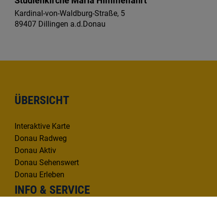
Studienkirche Mariä Himmelfahrt
Kardinal-von-Waldburg-Straße, 5
89407 Dillingen a.d.Donau
ÜBERSICHT
Interaktive Karte
Donau Radweg
Donau Aktiv
Donau Sehenswert
Donau Erleben
INFO & SERVICE
Infomaterial