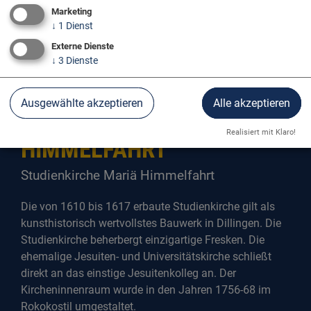
Marketing
↓
1
Dienst
Externe Dienste
↓
3
Dienste
Ausgewählte akzeptieren
Alle akzeptieren
STUDIENKIRCHE MARIÄ
Realisiert mit Klaro!
HIMMELFAHRT
Studienkirche Mariä Himmelfahrt
Die von 1610 bis 1617 erbaute Studienkirche gilt als
kunsthistorisch wertvollstes Bauwerk in Dillingen. Die
Studienkirche beherbergt einzigartige Fresken. Die
ehemalige Jesuiten- und Universitätskirche schließt
direkt an das einstige Jesuitenkolleg an. Der
Kircheninnenraum wurde in den Jahren 1756-68 im
Rokokostil umgestaltet.