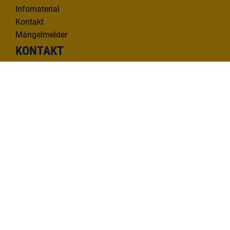
Infomaterial
Kontakt
Mängelmelder
KONTAKT
Deutsche Donau Tourismus e.V.
Hafenbad 33 | 89073 Ulm
Tel. 0731 1612814
info@deutsche-donau.de
Folgen Sie uns!