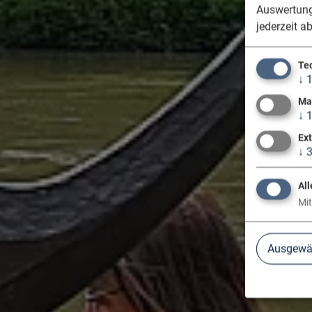
Auswertung
jederzeit a
Te
↓
Ma
↓
Ex
↓
All
Mit
Ausgewäh