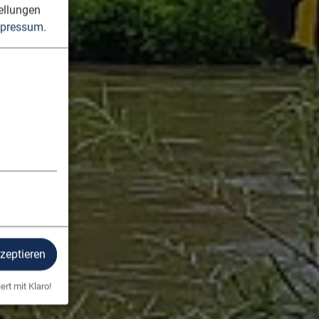
ellungen
pressum
.
kzeptieren
ert mit Klaro!