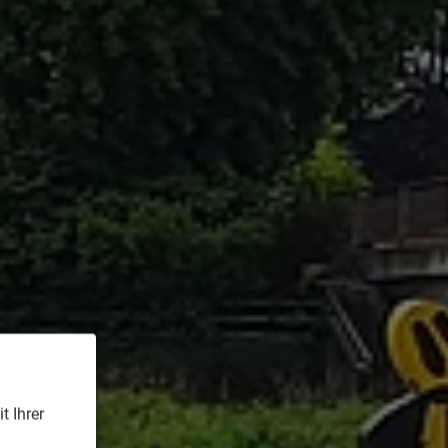
t Ihrer
n