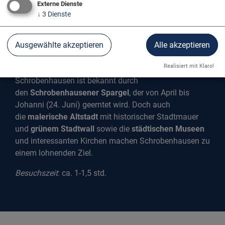
Externe Dienste
↓
3
Dienste
Ausgewählte akzeptieren
Alle akzeptieren
SCHROBENHAUSEN
Realisiert mit Klaro!
Schrobenhausen ist bekannt durch
den
Schrobenhausener Spargel
, der von April bis
Johanni (24. Juni) geerntet wird. Doch auch
die
malerische Altstadt
mit historischer Stadtmauer
und
grünem Stadtwall
sowie die
städtischen Museen
und interessanten Kirchen machen Schrobenhausen zu
einem lohnenden Ziel.
Besuchszei
t
: ca. 1-1,5 std.