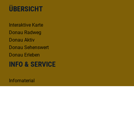
ÜBERSICHT
Interaktive Karte
Donau Radweg
Donau Aktiv
Donau Sehenswert
Donau Erleben
INFO & SERVICE
Infomaterial
Kontakt
Mängelmelder
KONTAKT
Deutsche Donau Tourismus e.V.
Hafenbad 33 | 89073 Ulm