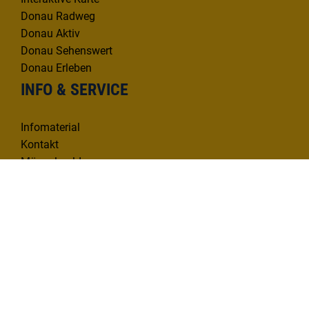
Donau Radweg
Donau Aktiv
Donau Sehenswert
Donau Erleben
INFO & SERVICE
Infomaterial
Kontakt
Mängelmelder
KONTAKT
Deutsche Donau Tourismus e.V.
Hafenbad 33 | 89073 Ulm
Tel. 0731 1612814
info@deutsche-donau.de