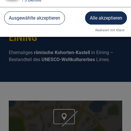
Ausgewählte akzeptieren
Alle akzeptieren
RÖMERKASTELL ABUSINA
Realisiert mit Klaro!
EINING
Ehemaliges
römische Kohorten-Kastell
in Eining –
Bestandteil des
UNESCO-Weltkulturerbes
Limes.