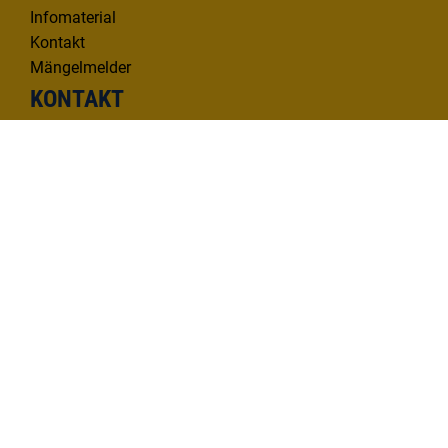
Infomaterial
Kontakt
Mängelmelder
KONTAKT
Deutsche Donau Tourismus e.V.
Hafenbad 33 | 89073 Ulm
Tel. 0731 1612814
info@deutsche-donau.de
Folgen Sie uns!