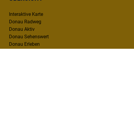
Interaktive Karte
Donau Radweg
Donau Aktiv
Donau Sehenswert
Donau Erleben
INFO & SERVICE
Infomaterial
Kontakt
Mängelmelder
KONTAKT
Deutsche Donau Tourismus e.V.
Hafenbad 33 | 89073 Ulm
Tel. 0731 1612814
info@deutsche-donau.de