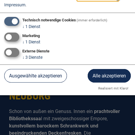
Impressum
.
Technisch notwendige Cookies
(immer erforderlich)
↓
1
Dienst
Marketing
↓
1
Dienst
Externe Dienste
↓
3
Dienste
Ausgewählte akzeptieren
Alle akzeptieren
PROVINZIALBIBLIOTHEK
Realisiert mit Klaro!
NEUBURG
Schon von außen ein Genuss. Innen ein
prachtvoller
Bibliothekssaa
l mit zweigeschossiger Empore,
kunstvollem barockem Schrankwerk und
beeindruckenden Deckenfresken
. Die