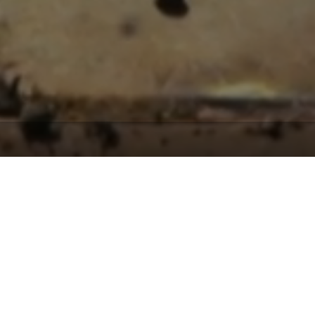
ion. In der Pfleghofhalle finden regelmäßig Ve
 laden zum Entdecken ein.