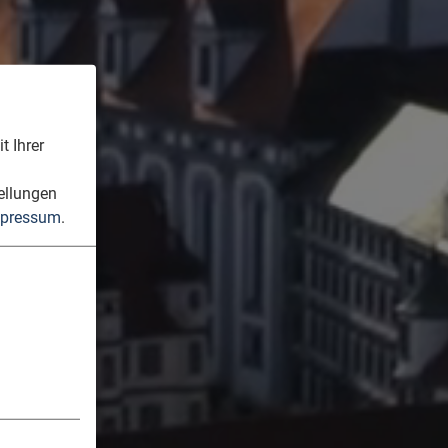
t Ihrer
n
ellungen
pressum
.