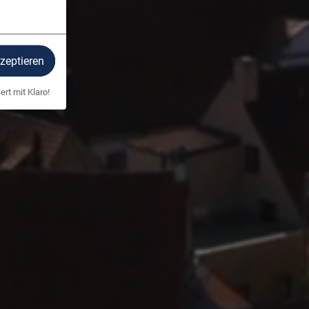
kzeptieren
ert mit Klaro!