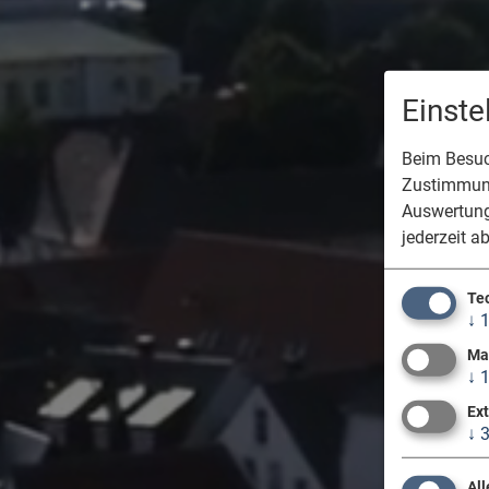
Einst
Beim Besuch
Zustimmung
Auswertung
jederzeit a
Te
↓
Ma
↓
Ex
↓
All