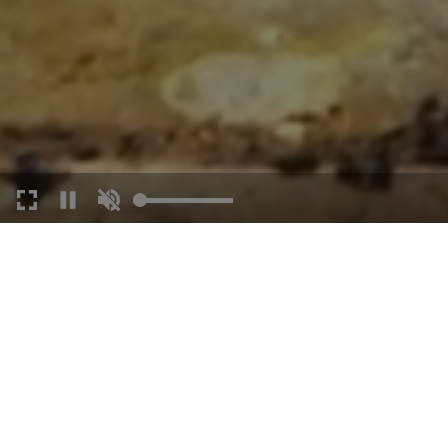
PFLEGHOF
Der Pfleghof gilt als Kulturoase der Reg
ein. Auch die Stadtbücherei und Museen