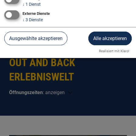
↓
1
Dienst
Externe Dienste
↓
3
Dienste
Donau Aktiv
Boot/Kanu
Ausgewählte akzeptieren
Alle akzeptieren
Realisiert mit Klaro!
OUT AND BACK
ERLEBNISWELT
Öffnungszeiten
:
anzeigen