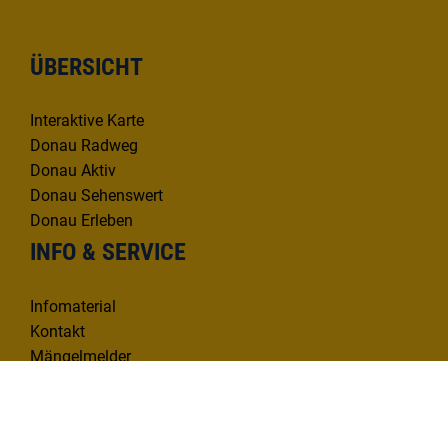
ÜBERSICHT
Interaktive Karte
Donau Radweg
Donau Aktiv
Donau Sehenswert
Donau Erleben
INFO & SERVICE
Infomaterial
Kontakt
Mängelmelder
KONTAKT
Deutsche Donau Tourismus e.V.