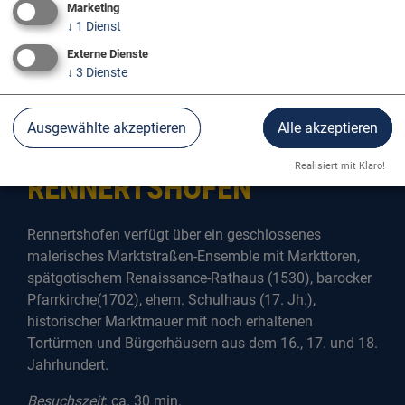
Marketing
↓
1
Dienst
Externe Dienste
↓
3
Dienste
Ausgewählte akzeptieren
Alle akzeptieren
MARKTSTRASSE IN R
Realisiert mit Klaro!
ENNERTSHOFEN
Rennertshofen verfügt über ein geschlossenes
malerisches Marktstraßen-Ensemble mit Markttoren,
spätgotischem Renaissance-Rathaus (1530), barocker
Pfarrkirche(1702), ehem. Schulhaus (17. Jh.),
historischer Marktmauer mit noch erhaltenen
Tortürmen und Bürgerhäusern aus dem 16., 17. und 18.
Jahrhundert.
Besuchszeit
: ca. 30 min.