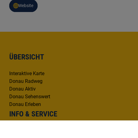
Website
ÜBERSICHT
Interaktive Karte
Donau Radweg
Donau Aktiv
Donau Sehenswert
Donau Erleben
INFO & SERVICE
Infomaterial