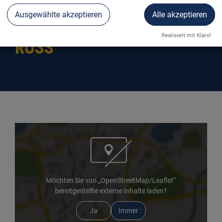
Ausgewählte akzeptieren
Alle akzeptieren
LOBINGER HOTEL WEISSES
Realisiert mit Klaro!
ROSS
Möchten Sie von „OpenStreetMap/Leaflet“
bereitgestellte externe Inhalte laden?
Ja
Immer