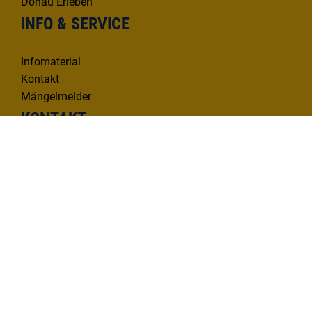
Donau Erleben
INFO & SERVICE
Infomaterial
Kontakt
Mängelmelder
KONTAKT
Deutsche Donau Tourismus e.V.
Hafenbad 33 | 89073 Ulm
Tel. 0731 1612814
info@deutsche-donau.de