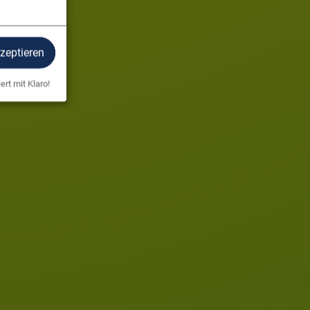
kzeptieren
ert mit Klaro!