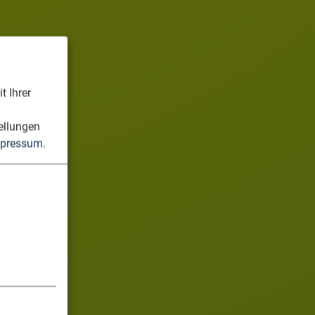
t Ihrer
n
ellungen
pressum
.