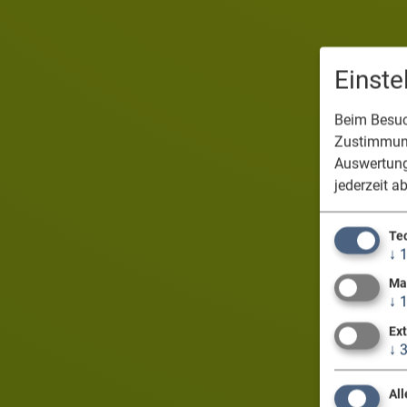
Einst
Beim Besuch
Zustimmung
Auswertung
jederzeit a
Te
↓
Ma
↓
Ex
↓
All