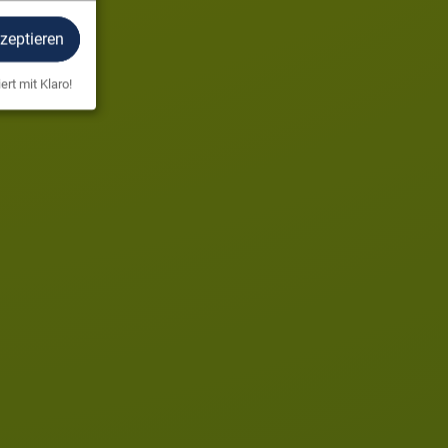
kzeptieren
ert mit Klaro!