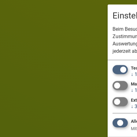
Einst
Beim Besuch
Zustimmung
Auswertung
jederzeit a
Te
↓
Ma
↓
Ex
↓
All
Mit