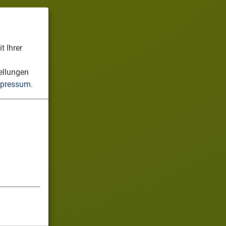
t Ihrer
n
ellungen
pressum
.