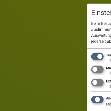
Einst
Beim Besuch
Zustimmung
Auswertung
jederzeit a
Te
↓
Ma
↓
Ex
↓
All
Mit