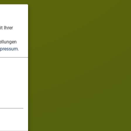
t Ihrer
n
ellungen
pressum
.