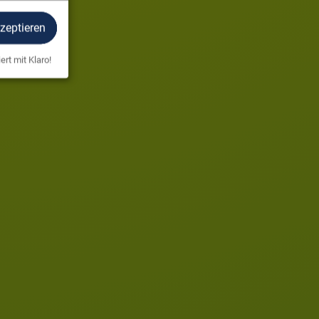
kzeptieren
ert mit Klaro!