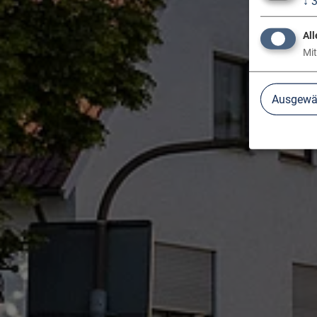
↓
All
Mit
Ausgewäh