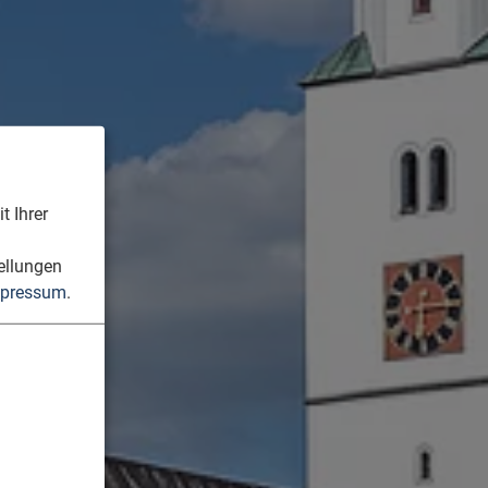
t Ihrer
n
ellungen
pressum
.