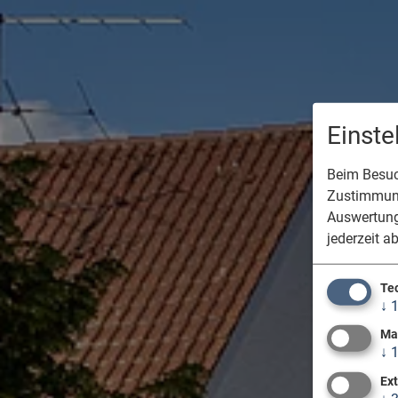
Einst
Beim Besuch
Zustimmung
Auswertung
jederzeit a
Te
↓
Ma
↓
Ex