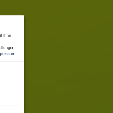
t Ihrer
n
ellungen
pressum
.