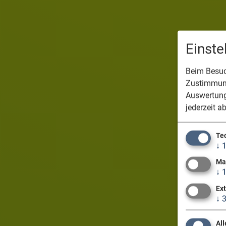
Einst
Beim Besuch
Zustimmung
Auswertung
jederzeit a
Te
↓
Ma
↓
Ex
↓
All