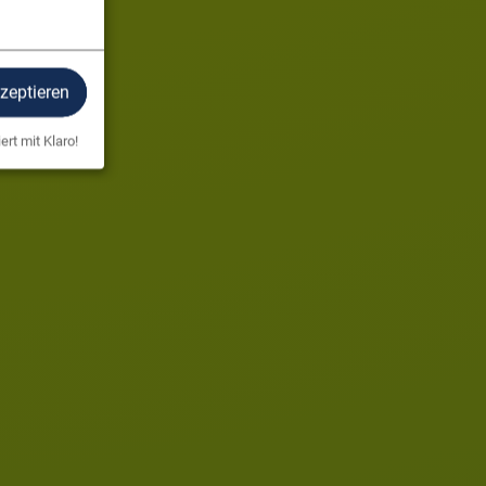
kzeptieren
ert mit Klaro!