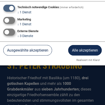
Technisch notwendige Cookies
(immer erforderlich)
↓
1
Dienst
Marketing
↓
1
Dienst
Externe Dienste
↓
3
Dienste
Ausgewählte akzeptieren
Alle akzeptieren
HISTORISCHER FRIEDHOF
Realisiert mit Klaro!
ST. PETER STRAUBING
Historischer Friedhof mit Basilika (um 1180),
drei
gotischen Kapellen
und mehr als
1000
Grabdenkmäler
aus
sieben Jahrhunderten;
dieses
einzigartige Friedhofsensemble zählt zu den
bedeutendsten und stimmungsvollsten im gesamten