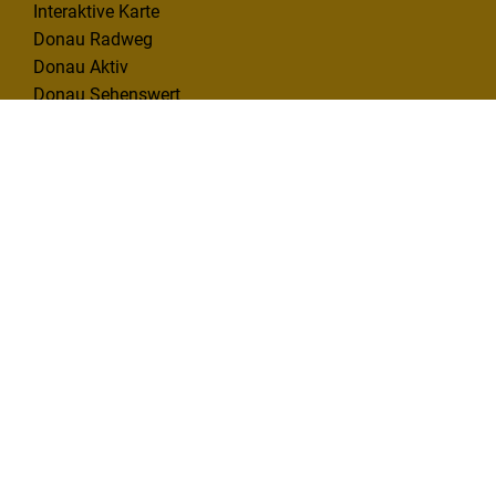
Interaktive Karte
Donau Radweg
Donau Aktiv
Donau Sehenswert
Donau Erleben
INFO & SERVICE
Infomaterial
Kontakt
Mängelmelder
KONTAKT
Deutsche Donau Tourismus e.V.
Hafenbad 33 | 89073 Ulm
Tel. 0731 1612814
info@deutsche-donau.de