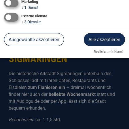
Marketing
↓
1
Dienst
Externe Dienste
↓
3
Dienste
Ausgewählte akzeptieren
Alle akzeptieren
HISTORISCHE ALTSTADT
Realisiert mit Klaro!
SIGMARINGEN
Die historische Altstadt Sigmaringen unterhalb des
Schlosses lädt mit ihren Cafés, Restaurants und
Eisdielen
zum Flanieren ein
– dreimal wöchentlich
findet hier auch der
beliebte Wochenmarkt
statt und
mit Audioguide oder per App lässt sich die Stadt
bequem erkunden.
Besuchszeit
: ca. 1-1,5 std.