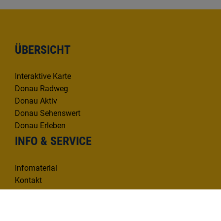
ÜBERSICHT
Interaktive Karte
Donau Radweg
Donau Aktiv
Donau Sehenswert
Donau Erleben
INFO & SERVICE
Infomaterial
Kontakt
Mängelmelder
KONTAKT