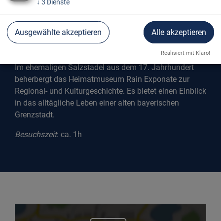
↓
3
Dienste
Ausgewählte akzeptieren
Alle akzeptieren
HEIMATMUSEUM RAIN
Realisiert mit Klaro!
Im ehemaligen Salzstadel aus dem 17. Jahrhundert
beherbergt das Heimatmuseum Rain Exponate zur
Regional- und Kulturgeschichte. Es bietet einen Einblick
in das alltägliche Leben einer alten bayerischen
Grenzstadt.
Besuchszeit
: ca. 1h