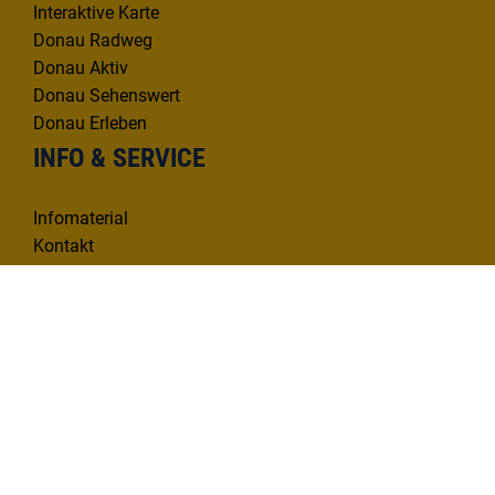
Interaktive Karte
Donau Radweg
Donau Aktiv
Donau Sehenswert
Donau Erleben
INFO & SERVICE
Infomaterial
Kontakt
Mängelmelder
KONTAKT
Deutsche Donau Tourismus e.V.
Hafenbad 33 | 89073 Ulm
Tel. 0731 1612814
info@deutsche-donau.de