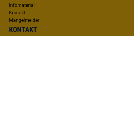
Infomaterial
Kontakt
Mängelmelder
KONTAKT
Deutsche Donau Tourismus e.V.
Hafenbad 33 | 89073 Ulm
Tel. 0731 1612814
info@deutsche-donau.de
Folgen Sie uns!