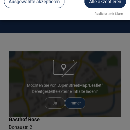
Ausgewählte akzeptieren
Alle akzeptieren
GASTHOF ROSE
Realisiert mit Klaro!
Möchten Sie von „OpenStreetMap/Leaflet“
bereitgestellte externe Inhalte laden?
Ja
Immer
Gasthof Rose
Donaustr. 2