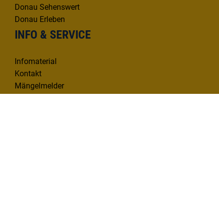
Donau Sehenswert
Donau Erleben
INFO & SERVICE
Infomaterial
Kontakt
Mängelmelder
KONTAKT
Deutsche Donau Tourismus e.V.
Hafenbad 33 | 89073 Ulm
Tel. 0731 1612814
info@deutsche-donau.de