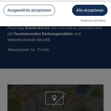
Ausgewählte akzeptieren
Alle akzeptieren
FRAUENKIRCHE GÜNZBURG
Realisiert mit Klaro!
Prächtige
Rokokokirche
von Dominikus Zimmermann
mit
faszinierenden Deckengemälden
und
beeindruckender Akustik.
Besuchszeit
: ca. 15 min.