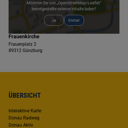
Möchten Sie von „OpenStreetMap/Leaflet“
bereitgestellte externe Inhalte laden?
Ja
Immer
Frauenkirche
Frauenplatz 2
89312 Günzburg
ÜBERSICHT
Interaktive Karte
Donau Radweg
Donau Aktiv